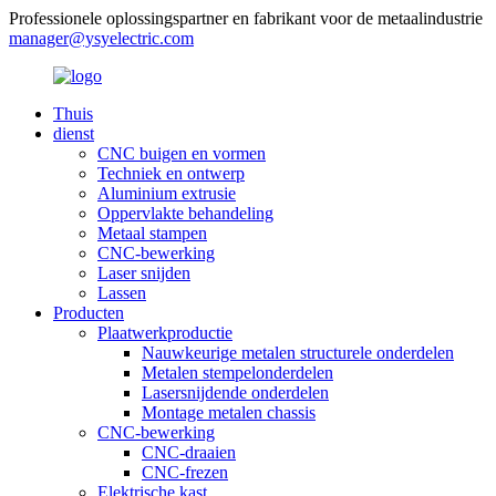
Professionele oplossingspartner en fabrikant voor de metaalindustrie
manager@ysyelectric.com
Thuis
dienst
CNC buigen en vormen
Techniek en ontwerp
Aluminium extrusie
Oppervlakte behandeling
Metaal stampen
CNC-bewerking
Laser snijden
Lassen
Producten
Plaatwerkproductie
Nauwkeurige metalen structurele onderdelen
Metalen stempelonderdelen
Lasersnijdende onderdelen
Montage metalen chassis
CNC-bewerking
CNC-draaien
CNC-frezen
Elektrische kast