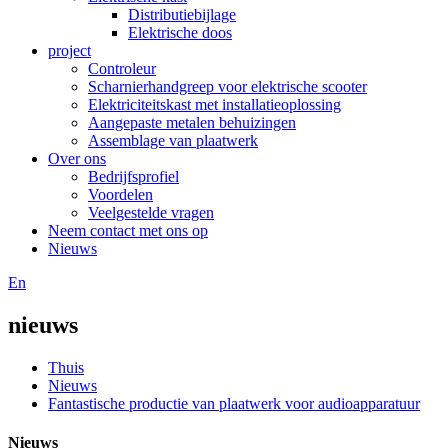
Distributiebijlage
Elektrische doos
project
Controleur
Scharnierhandgreep voor elektrische scooter
Elektriciteitskast met installatieoplossing
Aangepaste metalen behuizingen
Assemblage van plaatwerk
Over ons
Bedrijfsprofiel
Voordelen
Veelgestelde vragen
Neem contact met ons op
Nieuws
En
nieuws
Thuis
Nieuws
Fantastische productie van plaatwerk voor audioapparatuur
Nieuws