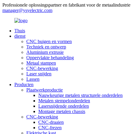
Professionele oplossingspartner en fabrikant voor de metaalindustrie
manager@ysyelectric.com
Thuis
dienst
CNC buigen en vormen
Techniek en ontwerp
Aluminium extrusie
Oppervlakte behandeling
Metaal stampen
CNC-bewerking
Laser snijden
Lassen
Producten
Plaatwerkproductie
Nauwkeurige metalen structurele onderdelen
Metalen stempelonderdelen
Lasersnijdende onderdelen
Montage metalen chassis
CNC-bewerking
CNC-draaien
CNC-frezen
Elektrische kast