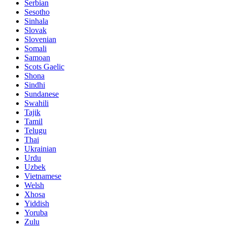
Serbian
Sesotho
Sinhala
Slovak
Slovenian
Somali
Samoan
Scots Gaelic
Shona
Sindhi
Sundanese
Swahili
Tajik
Tamil
Telugu
Thai
Ukrainian
Urdu
Uzbek
Vietnamese
Welsh
Xhosa
Yiddish
Yoruba
Zulu