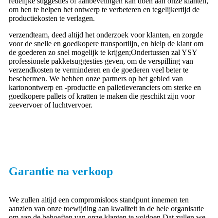
redelijke suggesties of aanbevelingen kan doen aan onze klanten,
om hen te helpen het ontwerp te verbeteren en tegelijkertijd de
productiekosten te verlagen.
verzendteam, deed altijd het onderzoek voor klanten, en zorgde
voor de snelle en goedkopere transportlijn, en hielp de klant om
de goederen zo snel mogelijk te krijgen;Ondertussen zal YSY
professionele pakketsuggesties geven, om de verspilling van
verzendkosten te verminderen en de goederen veel beter te
beschermen. We hebben onze partners op het gebied van
kartonontwerp en -productie en palletleveranciers om sterke en
goedkopere pallets of kratten te maken die geschikt zijn voor
zeevervoer of luchtvervoer.
Garantie na verkoop
We zullen altijd een compromisloos standpunt innemen ten
aanzien van onze toewijding aan kwaliteit in de hele organisatie
om aan de behoeften van onze klanten te voldoen.Dat zullen we