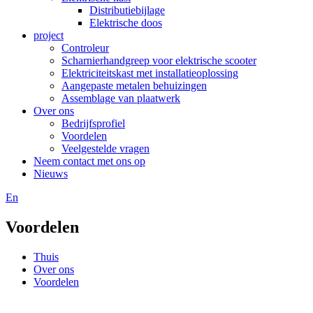
Distributiebijlage
Elektrische doos
project
Controleur
Scharnierhandgreep voor elektrische scooter
Elektriciteitskast met installatieoplossing
Aangepaste metalen behuizingen
Assemblage van plaatwerk
Over ons
Bedrijfsprofiel
Voordelen
Veelgestelde vragen
Neem contact met ons op
Nieuws
En
Voordelen
Thuis
Over ons
Voordelen