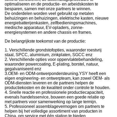
optimaliseren en de productie- en arbeidskosten te
besparen, samen met onze partners te winnen.
De onderdelen worden veel gebruikt op metalen
behuizingen en behuizingen, elektrische kasten, nieuwe
energiebatterijenkasten, zelfbedieningsmachines,
medische apparatuur, EV-opladers, zonne-
energiesystemen en andere chassis en frames.
De belangrijkste toekomst van de productie:
1. Verschillende grondstofopties, waaronder roestvrij
staal, SPCC, aluminium, zinkplaten, SGCC enz
2. Verschillende opties voor oppervlaktebehandeling,
waaronder powercoating, E-plating, borstel, natuur,
gegalvaniseerd enz
3.OEM- en ODM-ontwerpondersteuning.YSY heeft een
eigen engineering- en ontwerpteam, kan zowel OEM- als
ODM-diensten leveren en de partners helpen de
productiekosten en de kwaliteit onder controle te houden.
4. Snelle reactie en professionele productiecapaciteit,
evenals handelsservice, bouwen een goede relatie op
met partners voor samenwerking op lange termijn.
5. Professioneel assemblagevermogen om partners te
helpen bij het volledige assortiment van producten in
China, om service met één station te bieden