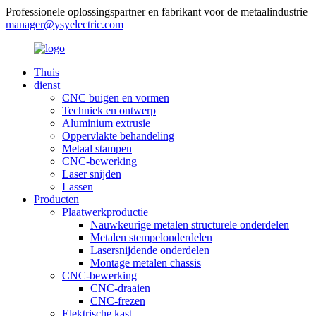
Professionele oplossingspartner en fabrikant voor de metaalindustrie
manager@ysyelectric.com
Thuis
dienst
CNC buigen en vormen
Techniek en ontwerp
Aluminium extrusie
Oppervlakte behandeling
Metaal stampen
CNC-bewerking
Laser snijden
Lassen
Producten
Plaatwerkproductie
Nauwkeurige metalen structurele onderdelen
Metalen stempelonderdelen
Lasersnijdende onderdelen
Montage metalen chassis
CNC-bewerking
CNC-draaien
CNC-frezen
Elektrische kast